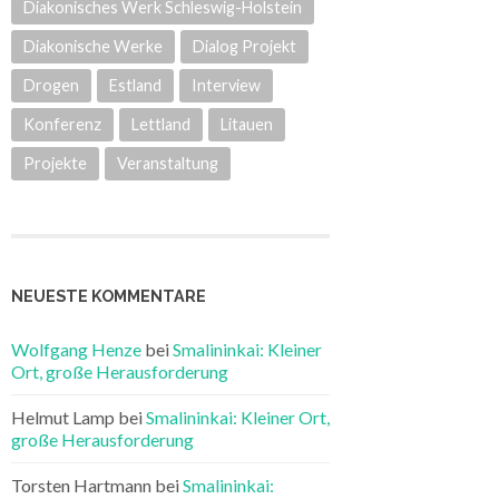
Diakonisches Werk Schleswig-Holstein
Diakonische Werke
Dialog Projekt
Drogen
Estland
Interview
Konferenz
Lettland
Litauen
Projekte
Veranstaltung
NEUESTE KOMMENTARE
Wolfgang Henze
bei
Smalininkai: Kleiner
Ort, große Herausforderung
Helmut Lamp
bei
Smalininkai: Kleiner Ort,
große Herausforderung
Torsten Hartmann
bei
Smalininkai: