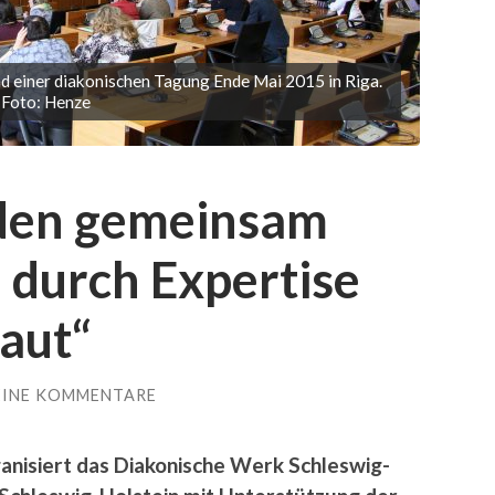
 einer diakonischen Tagung Ende Mai 2015 in Riga.
Foto: Henze
rden gemeinsam
 durch Expertise
aut“
EINE KOMMENTARE
ganisiert das Diakonische Werk Schleswig-