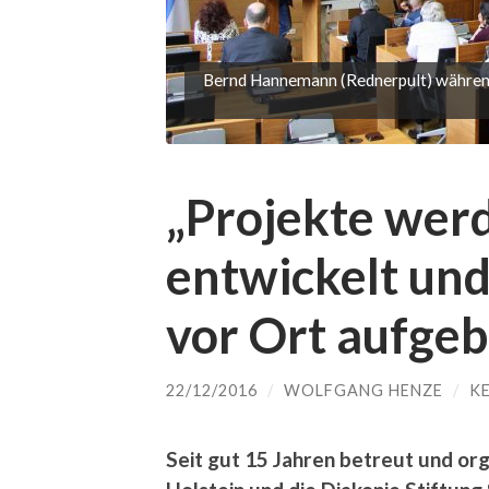
Bernd Hannemann (Rednerpult) während
„Projekte we
entwickelt und
vor Ort aufgeb
22/12/2016
/
WOLFGANG HENZE
/
K
Seit gut 15 Jahren betreut und or