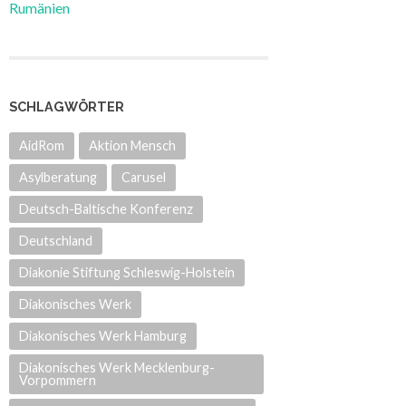
Rumänien
SCHLAGWÖRTER
AidRom
Aktion Mensch
Asylberatung
Carusel
Deutsch-Baltische Konferenz
Deutschland
Diakonie Stiftung Schleswig-Holstein
Diakonisches Werk
Diakonisches Werk Hamburg
Diakonisches Werk Mecklenburg-
Vorpommern