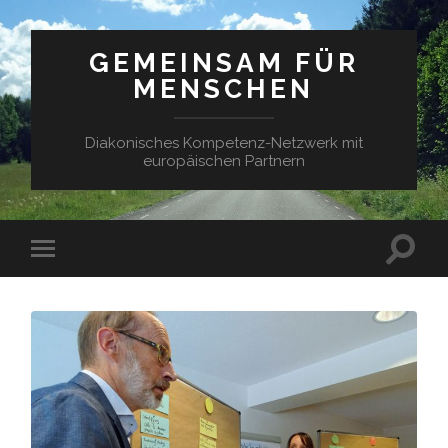
GEMEINSAM FÜR
MENSCHEN
Diakonisches Kompetenz-Netzwerk mit
europäischen Partnern
Suchfe
Mobile-
ein-/a
Menü
ein-/ausblenden