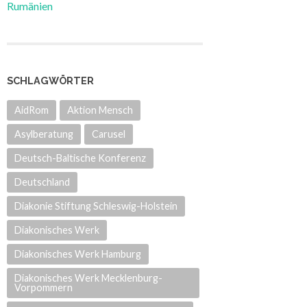
Rumänien
SCHLAGWÖRTER
AidRom
Aktion Mensch
Asylberatung
Carusel
Deutsch-Baltische Konferenz
Deutschland
Diakonie Stiftung Schleswig-Holstein
Diakonisches Werk
Diakonisches Werk Hamburg
Diakonisches Werk Mecklenburg-
Vorpommern