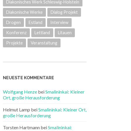
Diakonisches Werk Schleswig-Holstein
Diakonische Werke
Dialog Projekt
Drogen
Estland
Interview
Konferenz
Lettland
Litauen
Projekte
Veranstaltung
NEUESTE KOMMENTARE
Wolfgang Henze
bei
Smalininkai: Kleiner
Ort, große Herausforderung
Helmut Lamp
bei
Smalininkai: Kleiner Ort,
große Herausforderung
Torsten Hartmann
bei
Smalininkai: