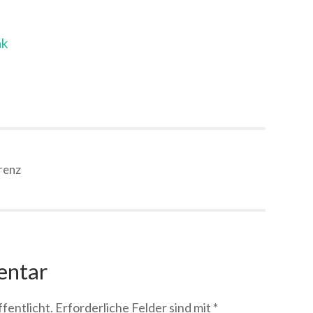
nk
renz
entar
fentlicht.
Erforderliche Felder sind mit
*